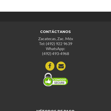
múltiples
variant
variantes.
Las
Las
opcion
opciones
se
se
puede
CONTÁCTANOS
pueden
elegir
Zacatecas, Zac. Méx
elegir
en
Tel: (492) 922 9639
en
la
WhatsApp:
la
página
(492) 493-4968
página
de
de
produc
producto