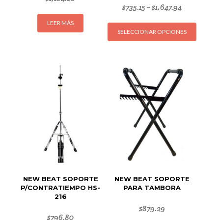
$
735.15
$
1,647.94
–
Este
LEER MÁS
SELECCIONAR OPCIONES
produc
tiene
múltipl
variant
Las
opcion
se
puede
elegir
en
la
página
de
NEW BEAT SOPORTE
NEW BEAT SOPORTE
produc
P/CONTRATIEMPO HS-
PARA TAMBORA
216
$
879.29
$
796.80