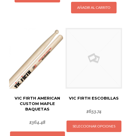
AÑADIR AL CARRITO
VIC FIRTH AMERICAN
VIC FIRTH ESCOBILLAS
CUSTOM MAPLE
BAQUETAS
$
653.74
Este
$
364.48
SELECCIONAR OPCIONES
produc
Este
tiene