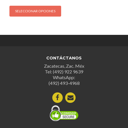
Este
SELECCIONAR OPCIONES
producto
tiene
múltiples
variantes.
Las
opciones
se
CONTÁCTANOS
pueden
Zacatecas, Zac. Méx
elegir
Tel: (492) 922 9639
en
WhatsApp:
la
(492) 493-4968
página
de
producto