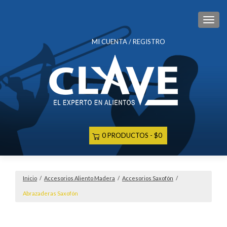
CAM
MI CUENTA / REGISTRO
0 PRODUCTOS
$0
Inicio
/
Accesorios Aliento Madera
/
Accesorios Saxofón
/
Abrazaderas Saxofón