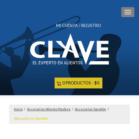
CAM
MI CUENTA / REGISTRO
0 PRODUCTOS
$0
Inicio
/
Accesorios Aliento Madera
/
Accesorios Saxofón
/
Abrazaderas Saxofón