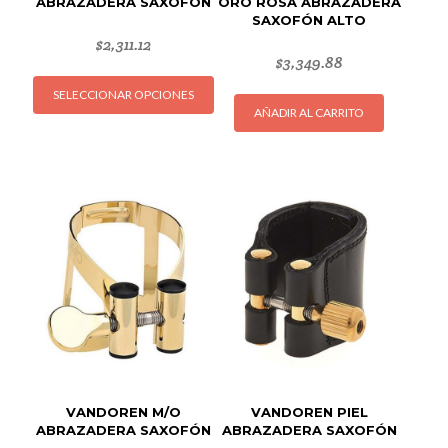
ABRAZADERA SAXOFÓN
ORO ROSA ABRAZADERA
SAXOFÓN ALTO
$
2,311.12
$
3,349.88
Este
SELECCIONAR OPCIONES
producto
AÑADIR AL CARRITO
tiene
múltiples
variantes.
Las
opciones
se
pueden
elegir
en
la
página
de
producto
VANDOREN M/O
VANDOREN PIEL
ABRAZADERA SAXOFÓN
ABRAZADERA SAXOFÓN