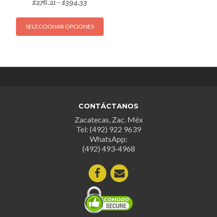
$
276.21
$
394.33
–
Este
SELECCIONAR OPCIONES
producto
tiene
múltiples
variantes.
Las
opciones
se
CONTÁCTANOS
pueden
Zacatecas, Zac. Méx
elegir
Tel: (492) 922 9639
en
WhatsApp:
la
(492) 493-4968
página
de
producto