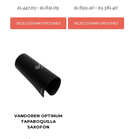
$
1,447.03
$
1,621.09
$
1,692.20
$
2,381.40
–
–
Este
Este
SELECCIONAR OPCIONES
SELECCIONAR OPCIONES
producto
produc
tiene
tiene
múltiples
múltipl
variantes.
variant
Las
Las
opciones
opcion
se
se
pueden
puede
elegir
elegir
en
en
la
la
página
página
de
de
VANDOREN OPTIMUM
producto
produc
TAPABOQUILLA
SAXOFÓN