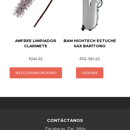
puede
elegir
en
la
página
de
ANFREE LIMPIADOR
BAM HIGHTECH ESTUCHE
produc
CLARINETE
SAX BARÍTONO
$
341.25
$
23,291.55
Este
SELECCIONAR OPCIONES
LEER MÁS
producto
tiene
múltiples
variantes.
Las
opciones
se
CONTÁCTANOS
pueden
Zacatecas, Zac. Méx
elegir