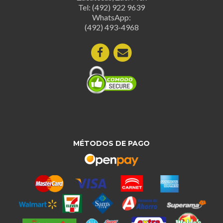
Tel: (492) 922 9639
en
WhatsApp:
la
(492) 493-4968
página
de
producto
MÉTODOS DE PAGO