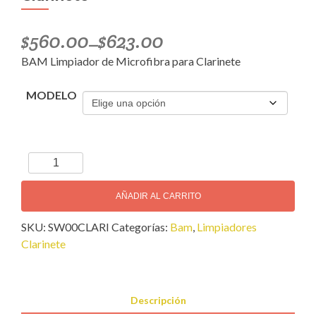
$
560.00
$
623.00
–
BAM Limpiador de Microfibra para Clarinete
MODELO
BAM
Limpiador
de
AÑADIR AL CARRITO
Microfibra
SKU:
SW00CLARI
Categorías:
Bam
,
Limpiadores
para
Clarinete
Clarinete
cantidad
Descripción