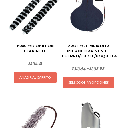
H.W. ESCOBILLÓN
PROTEC LIMPIADOR
CLARINETE
MICROFIBRA 3 EN 1 –
CUERPO/TUDEL/BOQUILLA
$
294.41
$
313.54
$
395.85
–
Este
AÑADIR AL CARRITO
SELECCIONAR OPCIONES
produc
tiene
múltipl
variant
Las
opcion
se