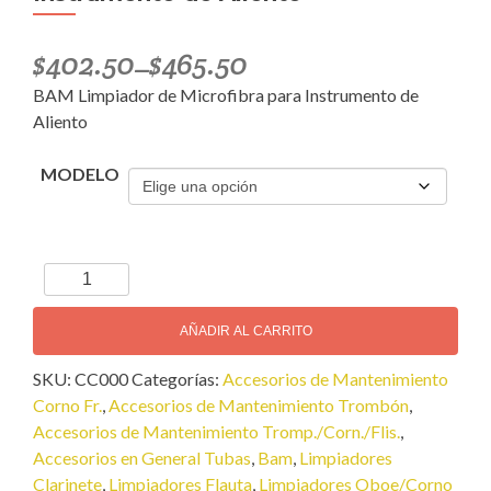
$
402.50
$
465.50
–
BAM Limpiador de Microfibra para Instrumento de
Aliento
MODELO
BAM
Limpiador
de
AÑADIR AL CARRITO
Microfibra
SKU:
CC000
Categorías:
Accesorios de Mantenimiento
para
Corno Fr.
,
Accesorios de Mantenimiento Trombón
,
Instrumento
Accesorios de Mantenimiento Tromp./Corn./Flis.
,
de
Accesorios en General Tubas
,
Bam
,
Limpiadores
Aliento
Clarinete
,
Limpiadores Flauta
,
Limpiadores Oboe/Corno
cantidad