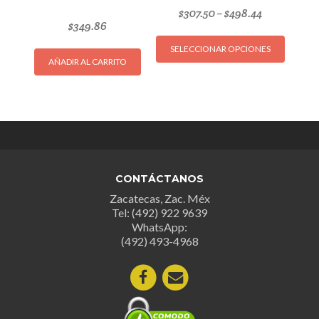
$
307.50
$
498.44
–
$
349.86
Este
SELECCIONAR OPCIONES
produc
AÑADIR AL CARRITO
tiene
múltipl
variant
Las
opcion
se
puede
CONTÁCTANOS
elegir
Zacatecas, Zac. Méx
en
Tel: (492) 922 9639
la
WhatsApp:
página
(492) 493-4968
de
produc