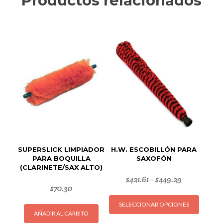
Productos relacionados
SUPERSLICK LIMPIADOR
H.W. ESCOBILLÓN PARA
PARA BOQUILLA
SAXOFÓN
(CLARINETE/SAX ALTO)
$
421.61
$
449.29
–
$
70.30
Este
SELECCIONAR OPCIONES
produc
AÑADIR AL CARRITO
tiene