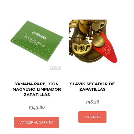
múltipl
variant
Las
opcion
se
puede
elegir
en
la
página
de
produc
YAMAHA PAPEL CON
SLAVIK SECADOR DE
MAGNESIO LIMPIADOR
ZAPATILLAS
ZAPATILLAS
$
96.26
$
349.86
LEER MÁS
AÑADIR AL CARRITO