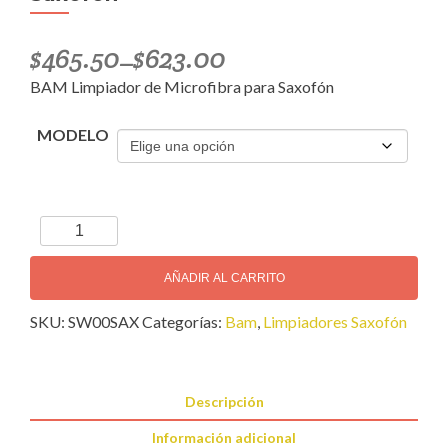
$
465.50
$
623.00
–
BAM Limpiador de Microfibra para Saxofón
MODELO
BAM
Limpiador
de
AÑADIR AL CARRITO
Microfibra
SKU:
SW00SAX
Categorías:
Bam
,
Limpiadores Saxofón
para
Saxofón
cantidad
Descripción
Información adicional