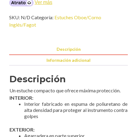
Oboe/Corno
Ver más
Inglés
cantidad
SKU:
N/D
Categoría:
Estuches Oboe/Corno
Inglés/Fagot
Descripción
Información adicional
Descripción
Un estuche compacto que ofrece máxima protección.
INTERIOR:
Interior fabricado en espuma de poliuretano de
alta densidad para proteger al instrumento contra
golpes
EXTERIOR:
Agarradera en parte superior