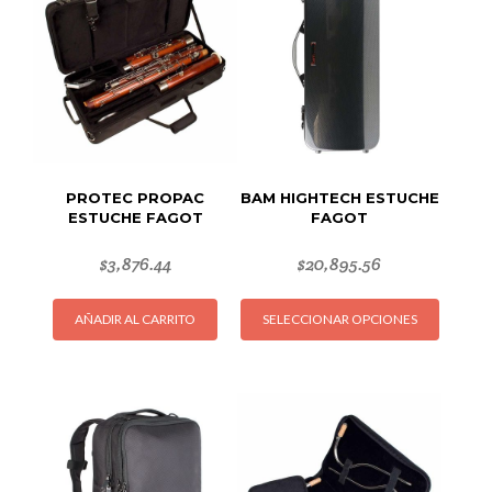
PROTEC PROPAC
BAM HIGHTECH ESTUCHE
ESTUCHE FAGOT
FAGOT
$
3,876.44
$
20,895.56
Este
AÑADIR AL CARRITO
SELECCIONAR OPCIONES
produc
tiene
múltipl
variant
Las
opcion
se