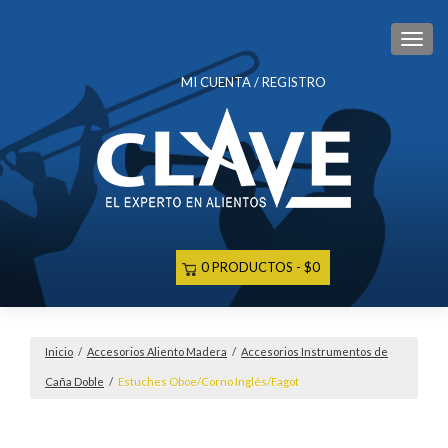
CAM
MI CUENTA / REGISTRO
0 PRODUCTOS
$0
Inicio
/
Accesorios Aliento Madera
/
Accesorios Instrumentos de
Caña Doble
/
Estuches Oboe/Corno Inglés/Fagot