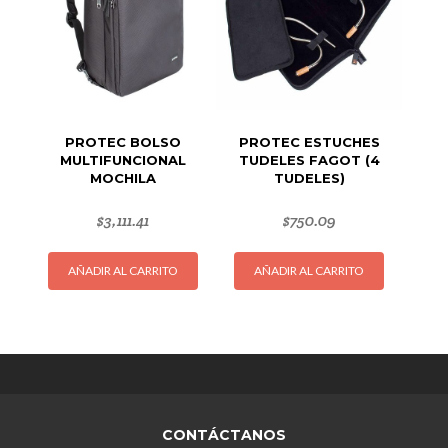
puede
elegir
en
la
página
de
PROTEC BOLSO
PROTEC ESTUCHES
produc
MULTIFUNCIONAL
TUDELES FAGOT (4
MOCHILA
TUDELES)
$
3,111.41
$
750.09
AÑADIR AL CARRITO
AÑADIR AL CARRITO
CONTÁCTANOS