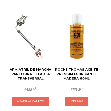
tiene
múltipl
variant
Las
opcion
se
puede
elegir
en
la
página
de
APM ATRIL DE MARCHA
ROCHE THOMAS ACEITE
produc
PARTITURA – FLAUTA
PREMIUM LUBRICANTE
TRANSVERSAL
MADERA 60ML
$
455.18
$
174.30
AÑADIR AL CARRITO
LEER MÁS