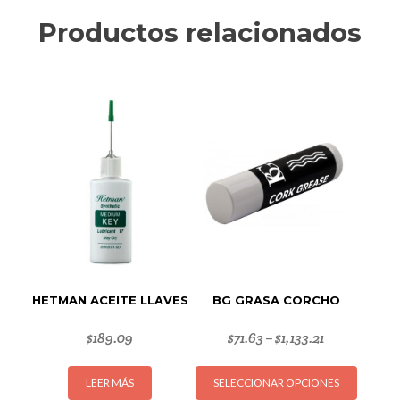
Productos relacionados
HETMAN ACEITE LLAVES
BG GRASA CORCHO
$
189.09
$
71.63
$
1,133.21
–
Este
LEER MÁS
SELECCIONAR OPCIONES
produc