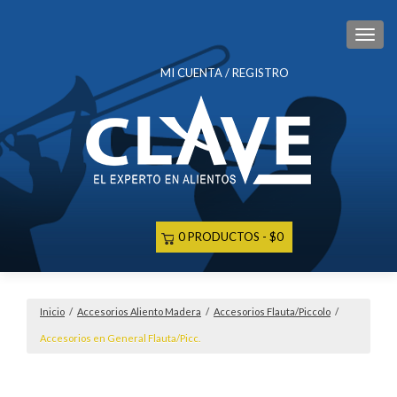
CAM
MI CUENTA / REGISTRO
0 PRODUCTOS
$0
Inicio
/
Accesorios Aliento Madera
/
Accesorios Flauta/Piccolo
/
Accesorios en General Flauta/Picc.