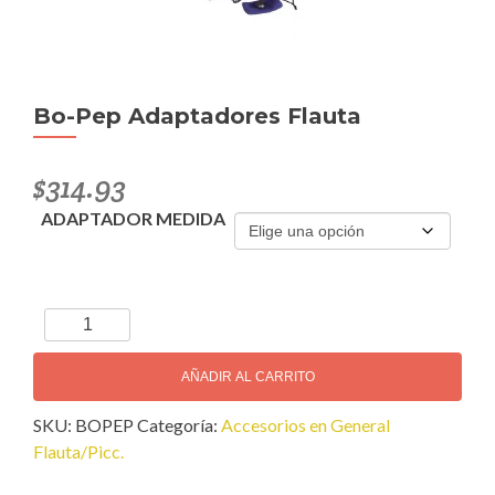
Bo-Pep Adaptadores Flauta
$
314.93
ADAPTADOR MEDIDA
Bo-
Pep
Adaptadores
AÑADIR AL CARRITO
Flauta
SKU:
BOPEP
Categoría:
Accesorios en General
cantidad
Flauta/Picc.