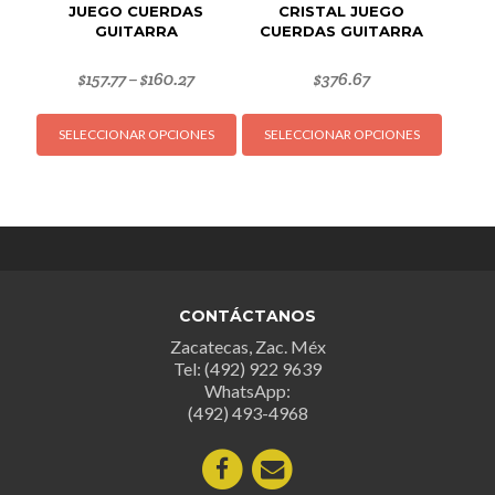
JUEGO CUERDAS
CRISTAL JUEGO
GUITARRA
CUERDAS GUITARRA
$
157.77
$
160.27
$
376.67
–
Este
Este
SELECCIONAR OPCIONES
SELECCIONAR OPCIONES
producto
produc
tiene
tiene
múltiples
múltipl
variantes.
variant
Las
Las
opciones
opcion
se
se
CONTÁCTANOS
pueden
puede
Zacatecas, Zac. Méx
elegir
elegir
Tel: (492) 922 9639
en
en
WhatsApp:
la
la
(492) 493-4968
página
página
de
de
producto
produc