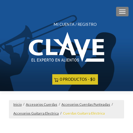
CAM
MI CUENTA / REGISTRO
0 PRODUCTOS
$0
Inicio
/
Accesorios Cuerdas
/
Accesorios Cuerdas Punteadas
/
Accesorios Guitarra Electrica
/
Cuerdas Guitarra Eléctrica