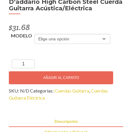
D’addario High Carbon Steel Cuerda
Guitarra Acústica/Eléctrica
$
31.68
MODELO
D’addario
High
Carbon
AÑADIR AL CARRITO
Steel
SKU:
N/D
Categorías:
Cuerdas Guitarra
,
Cuerdas
Cuerda
Guitarra Eléctrica
Guitarra
Acústica/Eléctrica
cantidad
Descripción
Información adicional