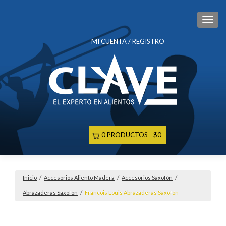
CAM
MI CUENTA / REGISTRO
0 PRODUCTOS
$0
Inicio
/
Accesorios Aliento Madera
/
Accesorios Saxofón
/
Abrazaderas Saxofón
/
Francois Louis Abrazaderas Saxofón