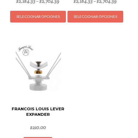
$
2,184.33
$
2,704.39
$
2,184.33
$
2,704.39
–
–
Este
Este
SELECCIONAR OPCIONES
SELECCIONAR OPCIONES
producto
produc
tiene
tiene
múltiples
múltipl
variantes.
variant
Las
Las
opciones
opcion
se
se
pueden
puede
elegir
elegir
en
en
la
la
página
página
de
de
FRANCOIS LOUIS LEVER
producto
produc
EXPANDER
$
210.00