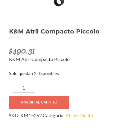
K&M Atril Compacto Piccolo
$
490.31
K&M Atril Compacto Piccolo
Solo quedan 2 disponibles
K&M
Atril
Compacto
AÑADIR AL CARRITO
Piccolo
SKU:
KM15262
Categoría:
Atriles Flauta
cantidad