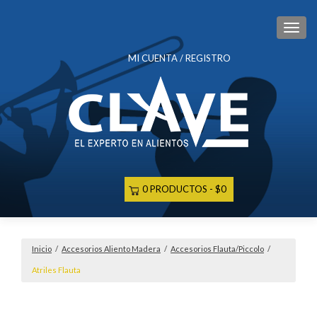
CAM
MI CUENTA / REGISTRO
0 PRODUCTOS
$0
Inicio
/
Accesorios Aliento Madera
/
Accesorios Flauta/Piccolo
/
Atriles Flauta