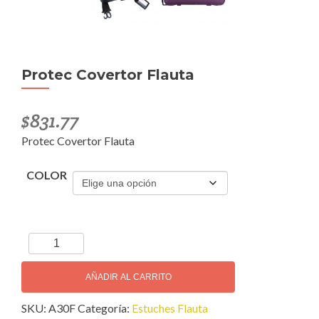
Protec Covertor Flauta
$
831.77
Protec Covertor Flauta
COLOR
Protec
Covertor
Flauta
AÑADIR AL CARRITO
cantidad
SKU:
A30F
Categoría:
Estuches Flauta