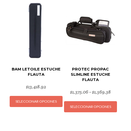
BAM LETOILE ESTUCHE
PROTEC PROPAC
FLAUTA
SLIMLINE ESTUCHE
FLAUTA
$
13,418.92
$
1,375.06
$
1,569.38
–
Este
Este
SELECCIONAR OPCIONES
producto
SELECCIONAR OPCIONES
produc
tiene
tiene
múltiples
múltipl
variantes.
variant
Las