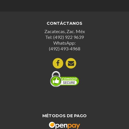
Las
opciones
opcion
se
se
pueden
CONTÁCTANOS
puede
elegir
Zacatecas, Zac. Méx
elegir
en
Tel: (492) 922 9639
en
la
WhatsApp:
la
página
(492) 493-4968
página
de
de
producto
produc
MÉTODOS DE PAGO