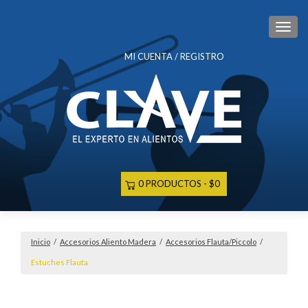
CAM
MI CUENTA / REGISTRO
0 PRODUCTOS
$0
Inicio
/
Accesorios Aliento Madera
/
Accesorios Flauta/Piccolo
/
Estuches Flauta