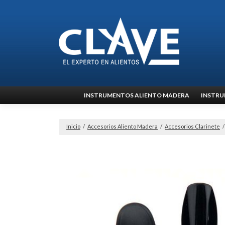
Ir
INSTRUMENTOS ALIENTO MADERA
INSTRU
al
contenido
Inicio
/
Accesorios Aliento Madera
/
Accesorios Clarinete
/