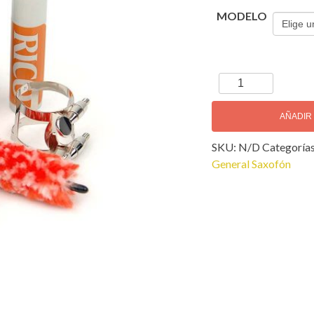
MODELO
Rico
Paquete
Accesorios
AÑADIR
cantidad
SKU:
N/D
Categoría
General Saxofón