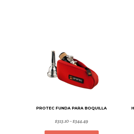
PROTEC FUNDA PARA BOQUILLA
H
$
313.10
$
344.49
–
Este