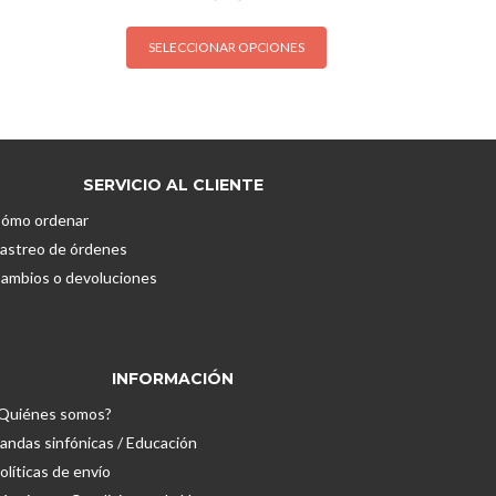
Este
SELECCIONAR OPCIONES
producto
tiene
múltiples
variantes.
Las
opciones
SERVICIO AL CLIENTE
se
ómo ordenar
pueden
astreo de órdenes
elegir
ambios o devoluciones
en
la
página
de
INFORMACIÓN
producto
Quiénes somos?
andas sinfónicas / Educación
olíticas de envío