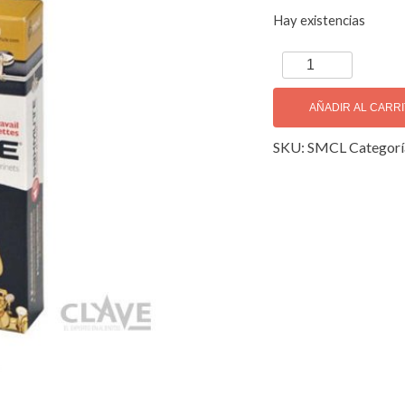
Hay existencias
Saxmute
Sordina
para
AÑADIR AL CARR
Clarinete
SKU:
SMCL
Categorí
cantidad