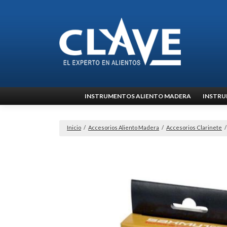
Ir
INSTRUMENTOS ALIENTO MADERA
INSTRU
al
contenido
Inicio
/
Accesorios Aliento Madera
/
Accesorios Clarinete
/