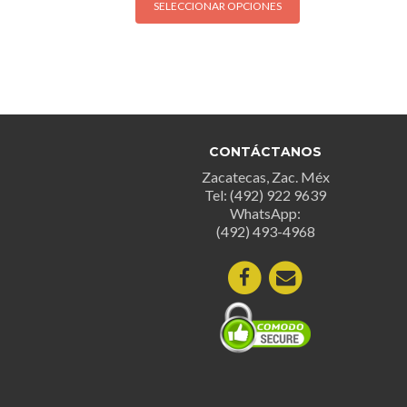
SELECCIONAR OPCIONES
producto
tiene
múltiples
variantes.
Las
opciones
se
CONTÁCTANOS
pueden
Zacatecas, Zac. Méx
elegir
Tel: (492) 922 9639
en
WhatsApp:
la
(492) 493-4968
página
de
producto