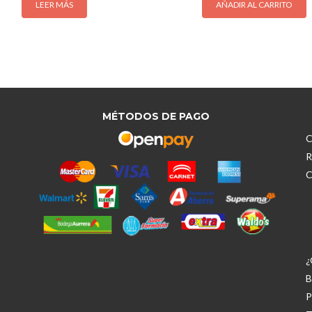
LEER MÁS
AÑADIR AL CARRITO
MÉTODOS DE PAGO
C
R
C
¿
B
P