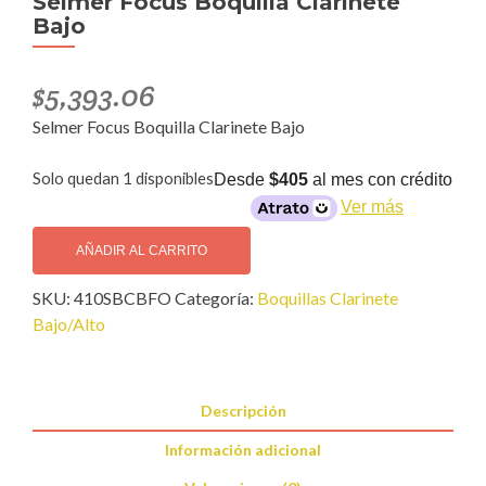
Selmer Focus Boquilla Clarinete
Bajo
$
5,393.06
Selmer Focus Boquilla Clarinete Bajo
Solo quedan 1 disponibles
Desde
$405
al mes con crédito
Ver más
Selmer
Focus
AÑADIR AL CARRITO
Boquilla
SKU:
410SBCBFO
Categoría:
Boquillas Clarinete
Clarinete
Bajo/Alto
Bajo
cantidad
Descripción
Información adicional