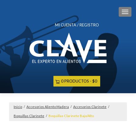
CAM
MI CUENTA / REGISTRO
0 PRODUCTOS
$0
Inicio
/
Accesorios Aliento Madera
/
Accesorios Clarinete
/
Boquillas Clarinete
/
Boquillas Clarinete Bajo/Alto