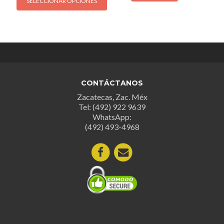
SELECCIONAR OPCIONES
producto
tiene
múltiples
variantes.
Las
opciones
se
CONTÁCTANOS
pueden
Zacatecas, Zac. Méx
elegir
Tel: (492) 922 9639
en
WhatsApp:
la
(492) 493-4968
página
de
producto