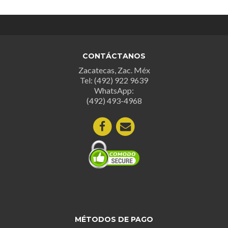
variantes.
Las
opciones
se
pueden
CONTÁCTANOS
elegir
Zacatecas, Zac. Méx
en
Tel: (492) 922 9639
la
WhatsApp:
página
(492) 493-4968
de
producto
MÉTODOS DE PAGO