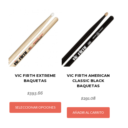
múltiples
variant
variantes.
Las
Las
opcion
opciones
se
se
puede
pueden
elegir
elegir
en
en
la
la
página
página
de
de
produc
VIC FIRTH EXTREME
VIC FIRTH AMERICAN
producto
BAQUETAS
CLASSIC BLACK
BAQUETAS
$
393.66
$
291.08
Este
SELECCIONAR OPCIONES
producto
AÑADIR AL CARRITO
tiene
múltiples