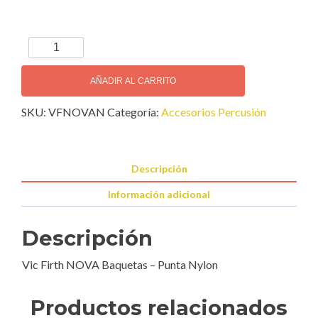
Vic
Firth
NOVA
AÑADIR AL CARRITO
Baquetas
SKU:
VFNOVAN
Categoría:
Accesorios Percusión
–
Punta
Nylon
cantidad
Descripción
Información adicional
Descripción
Vic Firth NOVA Baquetas – Punta Nylon
Productos relacionados