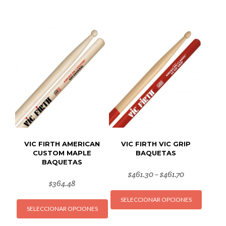
VIC FIRTH AMERICAN
VIC FIRTH VIC GRIP
CUSTOM MAPLE
BAQUETAS
BAQUETAS
$
461.30
$
461.70
–
$
364.48
Este
Este
SELECCIONAR OPCIONES
produc
SELECCIONAR OPCIONES
producto
tiene
tiene
múltipl