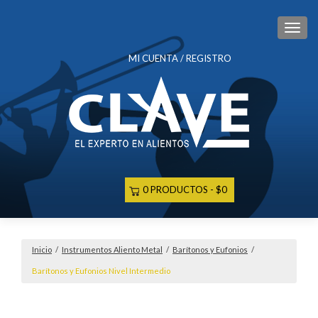
CAM
MI CUENTA / REGISTRO
0 PRODUCTOS
$0
Inicio
/
Instrumentos Aliento Metal
/
Barítonos y Eufonios
/
Barítonos y Eufonios Nivel Intermedio