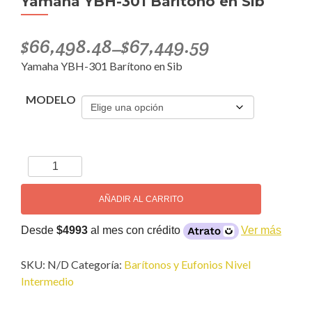
Yamaha YBH-301 Barítono en Sib
$
66,498.48
$
67,449.59
–
Yamaha YBH-301 Barítono en Sib
MODELO
Yamaha
YBH-
301
AÑADIR AL CARRITO
Barítono
en
Desde
$4993
al mes con crédito
Ver más
Sib
cantidad
SKU:
N/D
Categoría:
Barítonos y Eufonios Nivel
Intermedio