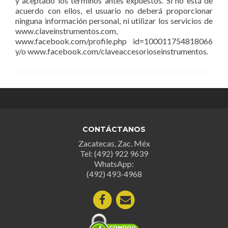
y aceptado los términos antes expuestos. Si no está de
acuerdo con ellos, el usuario no deberá proporcionar
ninguna información personal, ni utilizar los servicios de
www.claveinstrumentos.com,
www.facebook.com/profile.php id=100011754818066
y/o www.facebook.com/claveaccesorioseinstrumentos.
CONTÁCTANOS
Zacatecas, Zac. Méx
Tel: (492) 922 9639
WhatsApp:
(492) 493-4968