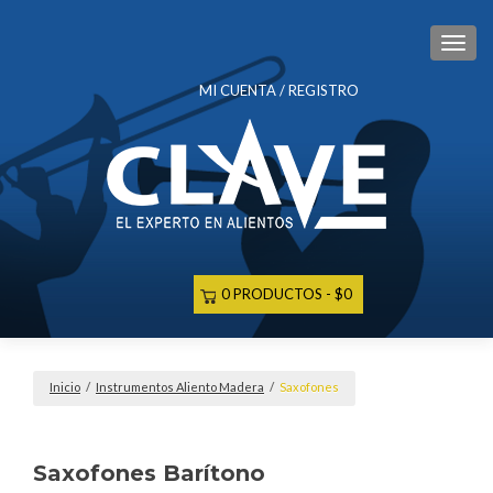
CAM
MI CUENTA / REGISTRO
0 PRODUCTOS
$0
Inicio
/
Instrumentos Aliento Madera
/
Saxofones
Saxofones Barítono