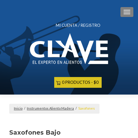
CAM
MI CUENTA / REGISTRO
0 PRODUCTOS
$0
Inicio
/
Instrumentos Aliento Madera
/
Saxofones
Saxofones Bajo