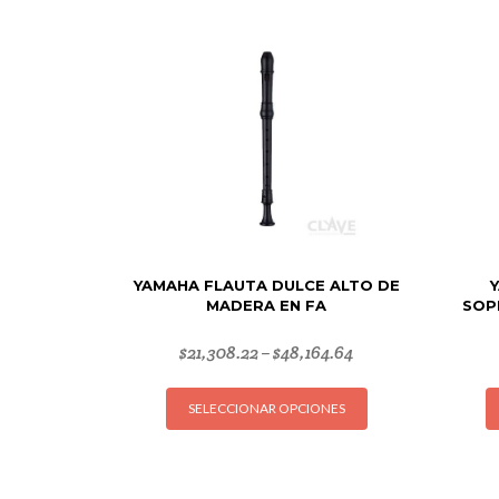
YAMAHA FLAUTA DULCE ALTO DE
MADERA EN FA
SOP
$
21,308.22
$
48,164.64
–
Este
SELECCIONAR OPCIONES
producto
tiene
múltiples
variantes.