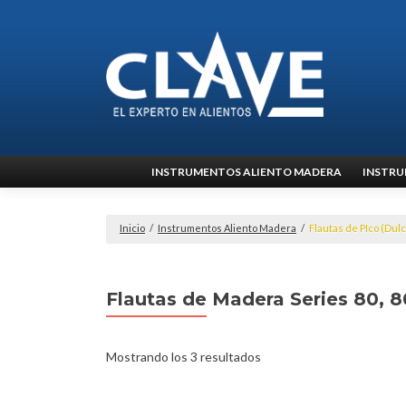
Ir
INSTRUMENTOS ALIENTO MADERA
INSTRU
al
contenido
Inicio
/
Instrumentos Aliento Madera
/
Flautas de PIco (Dul
Flautas de Madera Series 80, 
Mostrando los 3 resultados