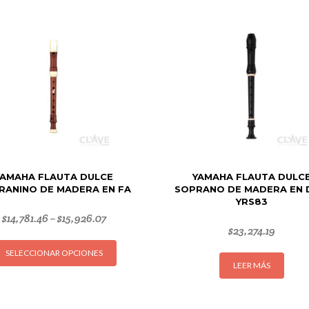
YAMAHA FLAUTA DULCE
YAMAHA FLAUTA DULC
RANINO DE MADERA EN FA
SOPRANO DE MADERA EN 
YRS83
$
14,781.46
$
15,926.07
–
$
23,274.19
Este
SELECCIONAR OPCIONES
producto
LEER MÁS
tiene
múltiples
variantes.