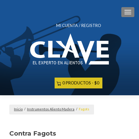
CAM
MI CUENTA / REGISTRO
0 PRODUCTOS
$0
Inicio
/
Instrumentos Aliento Madera
/
Fagots
Contra Fagots