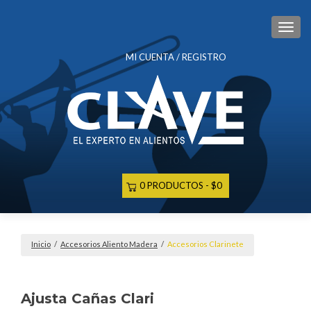
CAM
MI CUENTA / REGISTRO
0 PRODUCTOS
$0
Inicio
/
Accesorios Aliento Madera
/
Accesorios Clarinete
Ajusta Cañas Clari