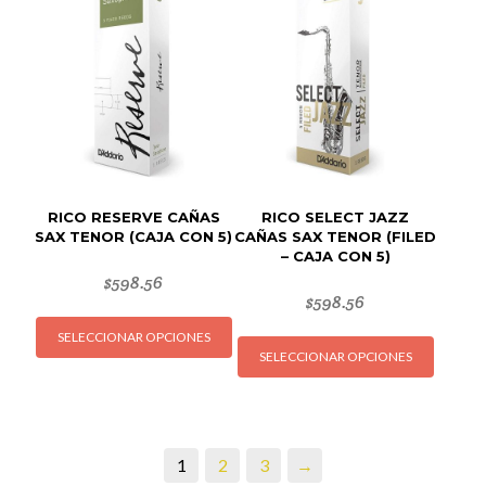
Las
Las
opciones
opcion
se
se
pueden
puede
elegir
elegir
en
en
la
la
página
página
de
de
RICO RESERVE CAÑAS
RICO SELECT JAZZ
producto
produc
SAX TENOR (CAJA CON 5)
CAÑAS SAX TENOR (FILED
– CAJA CON 5)
$
598.56
$
598.56
Este
Este
SELECCIONAR OPCIONES
producto
SELECCIONAR OPCIONES
produc
tiene
tiene
múltiples
múltipl
variantes.
variant
Las
1
2
3
→
Las
opciones