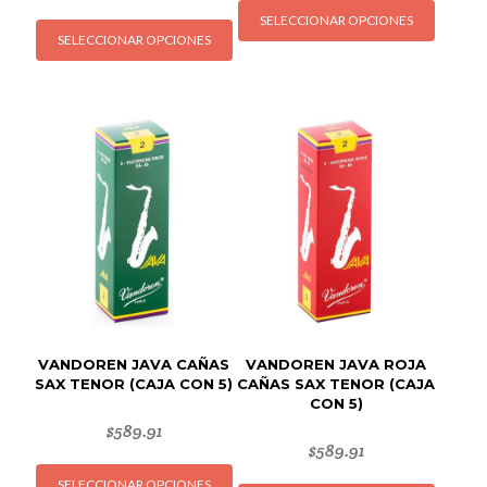
Este
SELECCIONAR OPCIONES
produc
SELECCIONAR OPCIONES
producto
tiene
tiene
múltipl
múltiples
variant
variantes.
Las
Las
opcion
opciones
se
se
puede
pueden
elegir
elegir
en
en
la
la
página
página
de
de
produc
VANDOREN JAVA CAÑAS
VANDOREN JAVA ROJA
producto
SAX TENOR (CAJA CON 5)
CAÑAS SAX TENOR (CAJA
CON 5)
$
589.91
$
589.91
Este
Este
SELECCIONAR OPCIONES