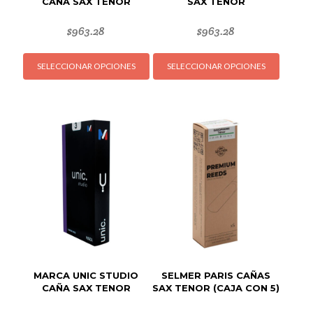
CAÑA SAX TENOR
SAX TENOR
$
963.28
$
963.28
Este
Este
SELECCIONAR OPCIONES
SELECCIONAR OPCIONES
producto
produc
tiene
tiene
múltiples
múltipl
variantes.
variant
Las
Las
opciones
opcion
se
se
pueden
puede
elegir
elegir
en
en
la
la
página
página
de
de
MARCA UNIC STUDIO
SELMER PARIS CAÑAS
producto
produc
CAÑA SAX TENOR
SAX TENOR (CAJA CON 5)