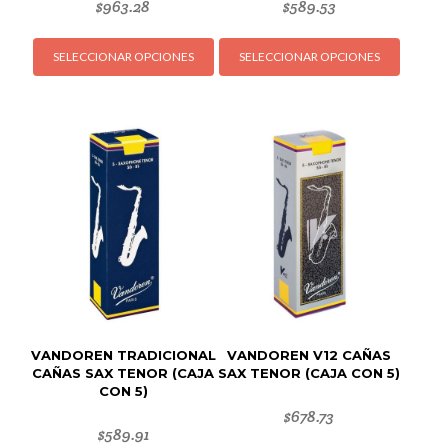
$
963.28
$
589.53
Este
Este
SELECCIONAR OPCIONES
SELECCIONAR OPCIONES
producto
produc
tiene
tiene
múltiples
múltipl
variantes.
variant
Las
Las
opciones
opcion
se
se
pueden
puede
elegir
elegir
en
en
la
la
página
página
de
de
VANDOREN TRADICIONAL
VANDOREN V12 CAÑAS
producto
produc
CAÑAS SAX TENOR (CAJA
SAX TENOR (CAJA CON 5)
CON 5)
$
678.73
$
589.91
Este