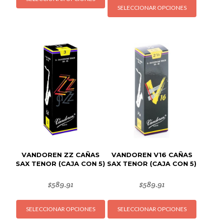
producto
SELECCIONAR OPCIONES
produc
tiene
tiene
múltiples
múltipl
variantes.
variant
Las
Las
opciones
opcion
se
se
pueden
puede
elegir
elegir
en
en
la
la
página
página
de
de
producto
VANDOREN ZZ CAÑAS
VANDOREN V16 CAÑAS
produc
SAX TENOR (CAJA CON 5)
SAX TENOR (CAJA CON 5)
$
589.91
$
589.91
Este
Este
SELECCIONAR OPCIONES
SELECCIONAR OPCIONES
producto
produc