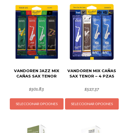
variantes.
Las
Las
opcion
opciones
se
se
puede
pueden
elegir
elegir
en
en
la
la
página
página
de
de
produc
VANDOREN JAZZ MIX
VANDOREN MIX CAÑAS
producto
CAÑAS SAX TENOR
SAX TENOR – 4 PZAS
$
501.83
$
527.37
Este
Este
SELECCIONAR OPCIONES
SELECCIONAR OPCIONES
producto
produc
tiene
tiene
múltiples
múltipl
variantes.
variant