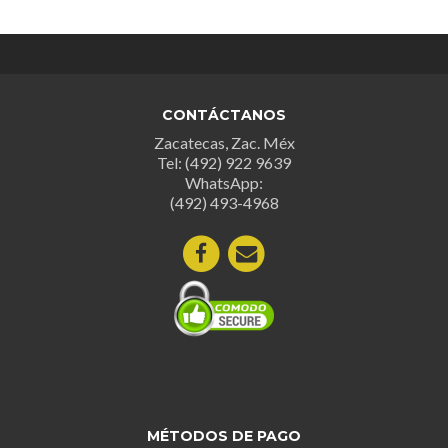
opcion
se
se
pueden
puede
elegir
elegir
en
en
la
CONTÁCTANOS
la
página
Zacatecas, Zac. Méx
página
de
Tel: (492) 922 9639
de
producto
WhatsApp:
produc
(492) 493-4968
MÉTODOS DE PAGO