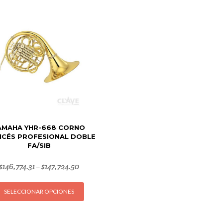
AMAHA YHR-668 CORNO
NCÉS PROFESIONAL DOBLE
FA/SIB
$
146,774.31
$
147,724.50
–
Este
SELECCIONAR OPCIONES
producto
tiene
múltiples