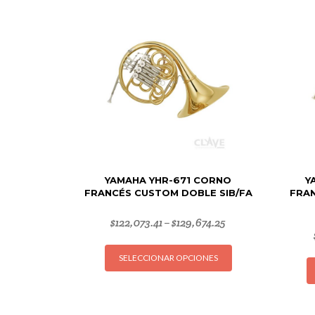
YAMAHA YHR-671 CORNO
Y
FRANCÉS CUSTOM DOBLE SIB/FA
FRA
$
122,073.41
$
129,674.25
–
Este
SELECCIONAR OPCIONES
producto
tiene
múltiples
variantes.