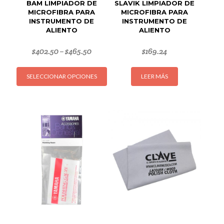
BAM LIMPIADOR DE
SLAVIK LIMPIADOR DE
MICROFIBRA PARA
MICROFIBRA PARA
INSTRUMENTO DE
INSTRUMENTO DE
ALIENTO
ALIENTO
$
402.50
$
465.50
$
169.24
–
Este
SELECCIONAR OPCIONES
LEER MÁS
producto
tiene
múltiples
variantes.
Las
opciones
se
pueden
elegir
en
la
página
de