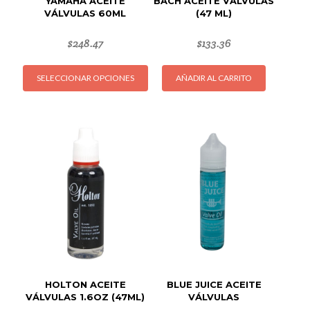
YAMAHA ACEITE
BACH ACEITE VÁLVULAS
VÁLVULAS 60ML
(47 ML)
$
248.47
$
133.36
Este
SELECCIONAR OPCIONES
AÑADIR AL CARRITO
producto
tiene
múltiples
variantes.
Las
opciones
se
pueden
elegir
en
la
página
de
HOLTON ACEITE
BLUE JUICE ACEITE
producto
VÁLVULAS 1.6OZ (47ML)
VÁLVULAS