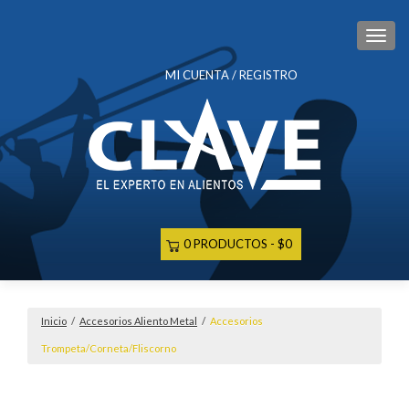
CAM
MI CUENTA / REGISTRO
0 PRODUCTOS
$0
Inicio
/
Accesorios Aliento Metal
/
Accesorios
Trompeta/Corneta/Fliscorno