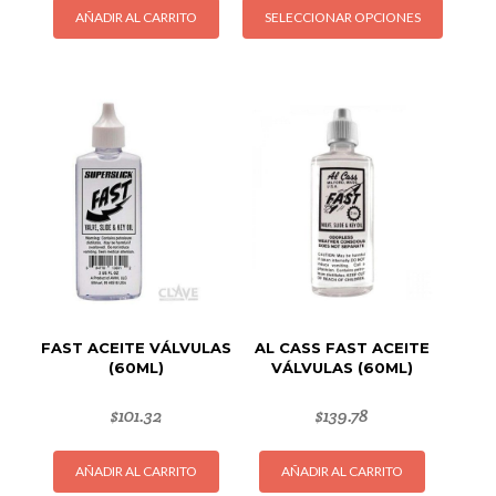
AÑADIR AL CARRITO
SELECCIONAR OPCIONES
produc
tiene
múltipl
variant
Las
opcion
se
puede
elegir
en
la
página
de
FAST ACEITE VÁLVULAS
AL CASS FAST ACEITE
produc
(60ML)
VÁLVULAS (60ML)
$
101.32
$
139.78
AÑADIR AL CARRITO
AÑADIR AL CARRITO