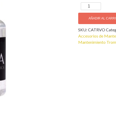
Cora
by
L.
AÑADIR AL CARR
America
SKU:
CATRVO
Categ
Aceite
Accesorios de Mant
Válvulas
Mantenimiento Tromp
cantidad