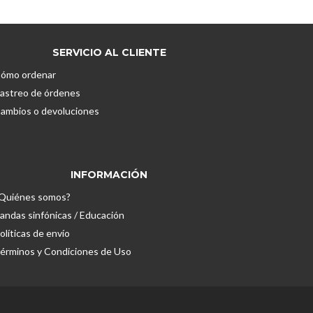
múltiples
variantes.
Las
opciones
SERVICIO AL CLIENTE
se
ómo ordenar
pueden
astreo de órdenes
elegir
ambios o devoluciones
en
la
página
de
INFORMACIÓN
producto
Quiénes somos?
andas sinfónicas / Educación
olíticas de envío
érminos y Condiciones de Uso