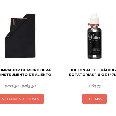
LIMPIADOR DE MICROFIBRA
HOLTON ACEITE VÁLVUL
 INSTRUMENTO DE ALIENTO
ROTATORIAS 1.6 OZ (47
$
402.50
$
465.50
$
162.75
–
Este
SELECCIONAR OPCIONES
LEER MÁS
producto
tiene
múltiples