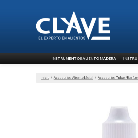
Ir
INSTRUMENTOS ALIENTO MADERA
INSTRU
al
contenido
Inicio
/
Accesorios Aliento Metal
/
Accesorios Tubas/Baríto