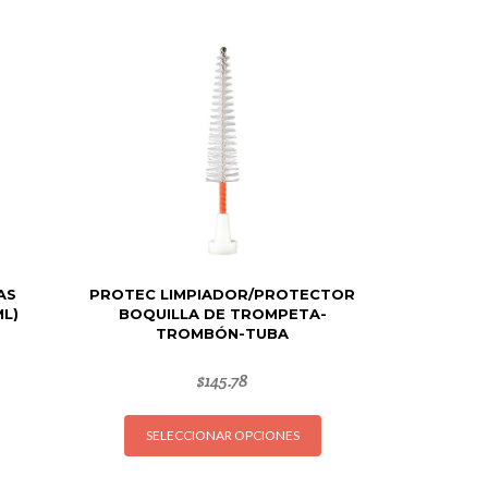
AS
PROTEC LIMPIADOR/PROTECTOR
ML)
BOQUILLA DE TROMPETA-
TROMBÓN-TUBA
$
145.78
Este
SELECCIONAR OPCIONES
producto
tiene