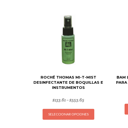
ROCHÉ THOMAS MI-T-MIST
BAM 
DESINFECTANTE DE BOQUILLAS E
PARA
INSTRUMENTOS
$
133.61
$
553.65
–
Este
SELECCIONAR OPCIONES
producto
tiene