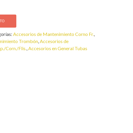
ITO
orías:
Accesorios de Mantenimiento Corno Fr.
,
enimiento Trombón
,
Accesorios de
./Corn./Flis.
,
Accesorios en General Tubas