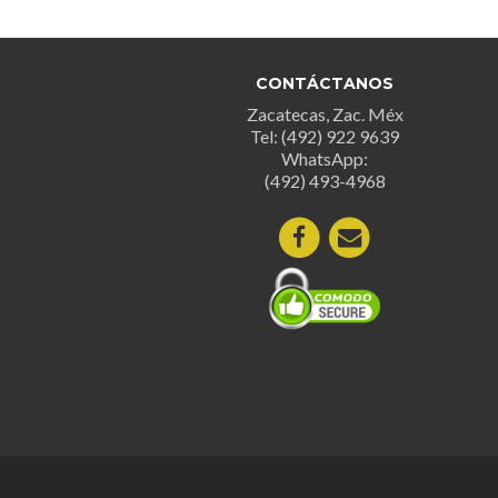
múltiples
variantes.
Las
opciones
CONTÁCTANOS
se
Zacatecas, Zac. Méx
Tel: (492) 922 9639
pueden
WhatsApp:
elegir
(492) 493-4968
en
la
página
de
producto