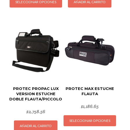
SELECCIONAR OPCIONES
AÑADIR AL CARRITO
producto
tiene
múltiples
variantes.
Las
opciones
se
pueden
elegir
en
la
página
de
PROTEC PROPAC LUX
PROTEC MAX ESTUCHE
producto
VERSION ESTUCHE
FLAUTA
DOBLE FLAUTA/PICCOLO
$
1,186.65
$
2,758.56
Este
SELECCIONAR OPCIONES
produc
AÑADIR AL CARRITO
tiene