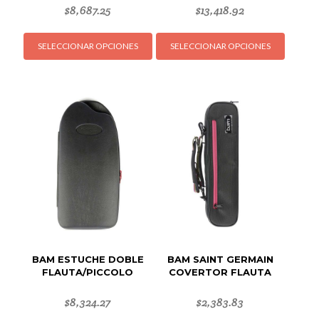
$
8,687.25
$
13,418.92
Este
Este
SELECCIONAR OPCIONES
SELECCIONAR OPCIONES
producto
produc
tiene
tiene
múltiples
múltipl
variantes.
variant
Las
Las
opciones
opcion
se
se
pueden
puede
elegir
elegir
en
en
la
la
página
página
de
de
BAM ESTUCHE DOBLE
BAM SAINT GERMAIN
producto
produc
FLAUTA/PICCOLO
COVERTOR FLAUTA
$
8,324.27
$
2,383.83