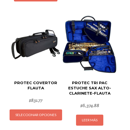
múltipl
variant
Las
opcion
se
puede
elegir
en
la
página
de
produc
PROTEC COVERTOR
PROTEC TRI PAC
FLAUTA
ESTUCHE SAX ALTO-
CLARINETE-FLAUTA
$
831.77
$
6,374.88
Este
SELECCIONAR OPCIONES
producto
LEER MÁS
tiene
múltiples