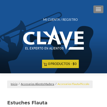
CAM
MI CUENTA / REGISTRO
0 PRODUCTOS
$0
Inicio
/
Accesorios Aliento Madera
/
Accesorios Flauta/Piccolo
Estuches Flauta