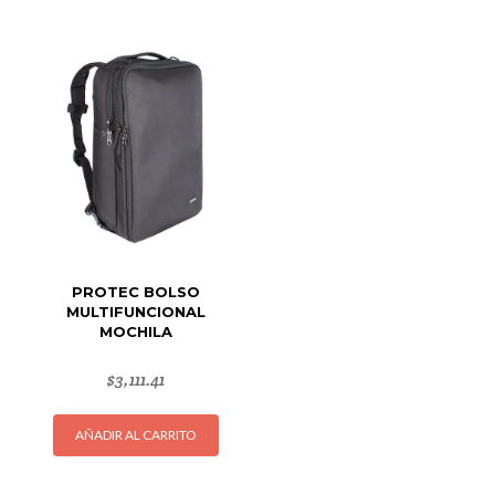
variantes.
Las
opciones
se
pueden
elegir
en
la
página
de
producto
PROTEC BOLSO
MULTIFUNCIONAL
MOCHILA
$
3,111.41
AÑADIR AL CARRITO