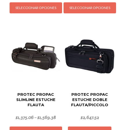
Este
Este
SELECCIONAR OPCIONES
SELECCIONAR OPCIONES
producto
produc
tiene
tiene
múltiples
múltipl
variantes.
variant
Las
Las
opciones
opcion
se
se
pueden
puede
elegir
elegir
en
en
la
la
página
página
de
de
PROTEC PROPAC
PROTEC PROPAC
producto
produc
SLIMLINE ESTUCHE
ESTUCHE DOBLE
FLAUTA
FLAUTA/PICCOLO
$
1,375.06
$
1,569.38
$
2,647.52
–
Este