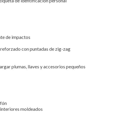
iqueta de identificación personal
te de impactos
a reforzado con puntadas de zig-zag
argar plumas, llaves y accesorios pequeños
ofón
n interiores moldeados