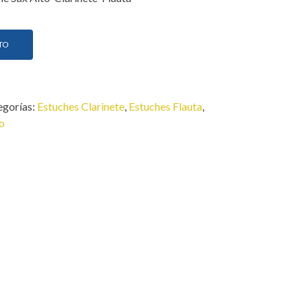
TO
egorías:
Estuches Clarinete
,
Estuches Flauta
,
o