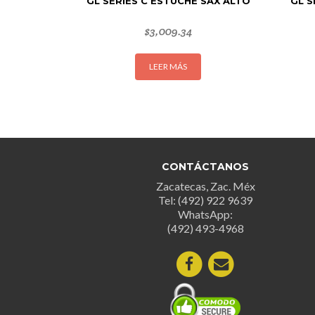
GL SERIES C ESTUCHE SAX ALTO
GL S
$
3,009.34
LEER MÁS
CONTÁCTANOS
Zacatecas, Zac. Méx
Tel: (492) 922 9639
WhatsApp:
(492) 493-4968