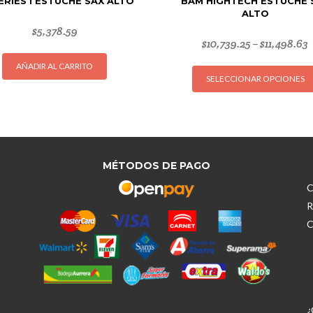
ERIES I ESTUCHE SAX ALTO
BAM HIGHTECH ESTUCHE 
ALTO
$
5,378.59
$
10,739.25
$
11,498.63
–
AÑADIR AL CARRITO
SELECCIONAR OPCIONES
MÉTODOS DE PAGO
C
R
C
¿