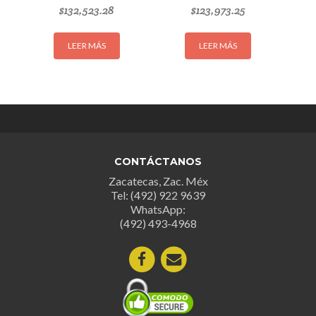
$
132,523.28
$
123,973.25
LEER MÁS
LEER MÁS
CONTÁCTANOS
Zacatecas, Zac. Méx
Tel: (492) 922 9639
WhatsApp:
(492) 493-4968