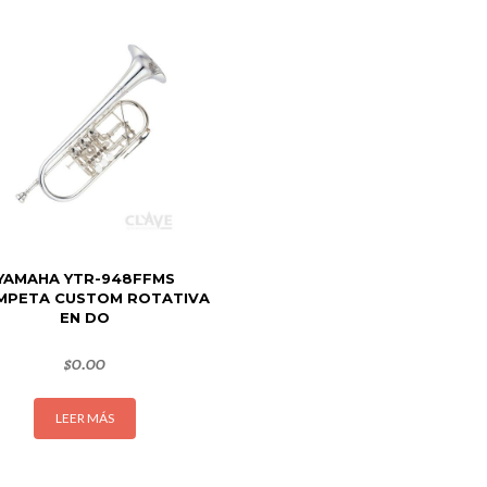
YAMAHA YTR-948FFMS
MPETA CUSTOM ROTATIVA
EN DO
$
0.00
LEER MÁS