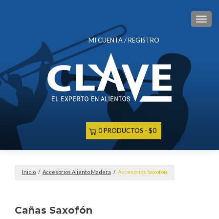
CAM
MI CUENTA / REGISTRO
0 PRODUCTOS
$0
Inicio
/
Accesorios Aliento Madera
/
Accesorios Saxofón
Cañas Saxofón