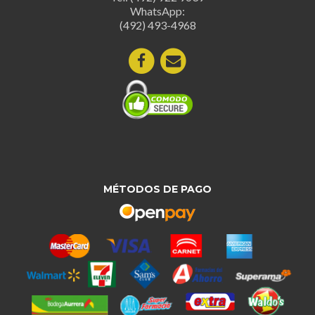
en
WhatsApp:
la
(492) 493-4968
página
de
produc
MÉTODOS DE PAGO