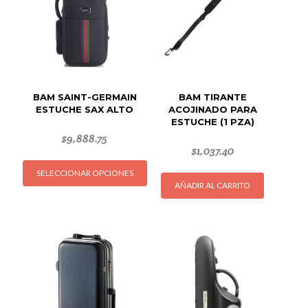
BAM SAINT-GERMAIN
BAM TIRANTE
ESTUCHE SAX ALTO
ACOJINADO PARA
ESTUCHE (1 PZA)
$
9,888.75
$
1,037.40
Este
SELECCIONAR OPCIONES
producto
AÑADIR AL CARRITO
tiene
múltiples
variantes.
Las
opciones
se
pueden
elegir