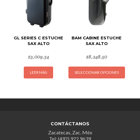
en
la
página
de
producto
GL SERIES C ESTUCHE
BAM CABINE ESTUCHE
SAX ALTO
SAX ALTO
$
3,009.34
$
8,248.50
Este
LEER MÁS
SELECCIONAR OPCIONES
produc
tiene
múltipl
variant
Las
opcion
se
CONTÁCTANOS
puede
Zacatecas, Zac. Méx
elegir
Tel: (492) 922 9639