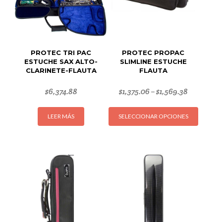
PROTEC TRI PAC
PROTEC PROPAC
ESTUCHE SAX ALTO-
SLIMLINE ESTUCHE
CLARINETE-FLAUTA
FLAUTA
$
6,374.88
$
1,375.06
$
1,569.38
–
Este
LEER MÁS
SELECCIONAR OPCIONES
produc
tiene
múltipl
variant
Las
opcion
se
puede
elegir