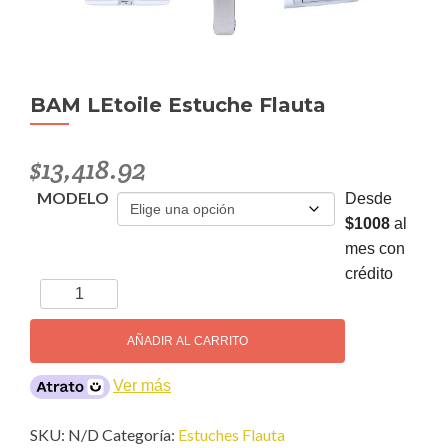
BAM LEtoile Estuche Flauta
$
13,418.92
MODELO
Desde
$1008
al
mes con
crédito
BAM
LEtoile
Estuche
AÑADIR AL CARRITO
Flauta
cantidad
Ver más
SKU:
N/D
Categoría:
Estuches Flauta