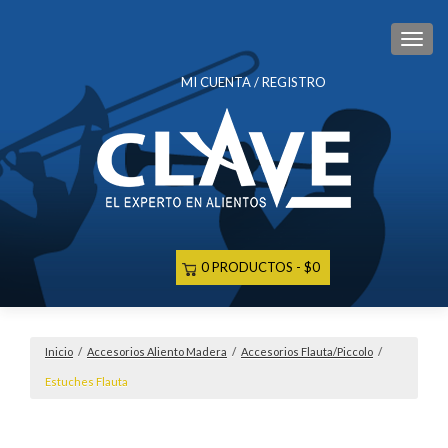
CAM
MI CUENTA / REGISTRO
0 PRODUCTOS
$0
Inicio
/
Accesorios Aliento Madera
/
Accesorios Flauta/Piccolo
/
Estuches Flauta