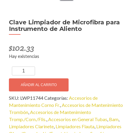
Clave Limpiador de Microfibra para
Instrumento de Aliento
$
102.33
Hay existencias
Clave
Limpiador
de
AÑADIR AL CARRITO
Microfibra
SKU:
LWP11744
Categorías:
Accesorios de
para
Mantenimiento Corno Fr.
,
Accesorios de Mantenimiento
Instrumento
Trombón
,
Accesorios de Mantenimiento
de
Tromp./Corn./Flis.
,
Accesorios en General Tubas
,
Bam
,
Aliento
Limpiadores Clarinete
,
Limpiadores Flauta
,
Limpiadores
cantidad