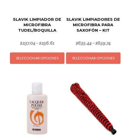
SLAVIK LIMPIADOR DE
SLAVIK LIMPIADORES DE
MICROFIBRA
MICROFIBRA PARA
TUDEL/BOQUILLA
SAXOFÓN – KIT
$
237.04
$
256.61
$
635.44
$
659.74
–
–
Este
Este
SELECCIONAR OPCIONES
SELECCIONAR OPCIONES
producto
produc
tiene
tiene
múltiples
múltipl
variantes.
variant
Las
Las
opciones
opcion
se
se
pueden
puede
elegir
elegir
en
en
la
la