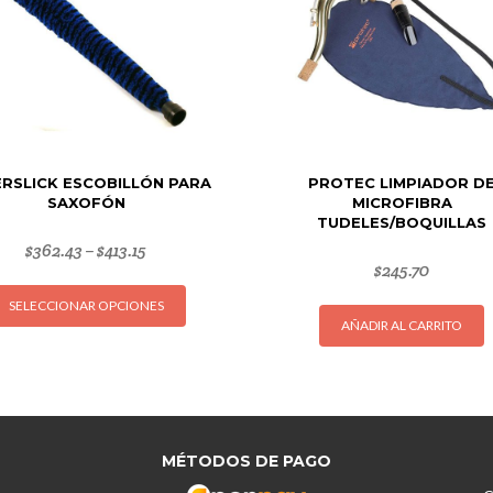
RSLICK ESCOBILLÓN PARA
PROTEC LIMPIADOR D
SAXOFÓN
MICROFIBRA
TUDELES/BOQUILLAS
$
362.43
$
413.15
–
$
245.70
Este
SELECCIONAR OPCIONES
producto
AÑADIR AL CARRITO
tiene
múltiples
variantes.
Las
opciones
MÉTODOS DE PAGO
se