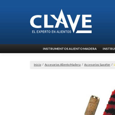
Ir
INSTRUMENTOS ALIENTO MADERA
INSTRU
al
contenido
Inicio
/
Accesorios Aliento Madera
/
Accesorios Saxofón
/