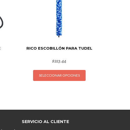
E
RICO ESCOBILLÓN PARA TUDEL
$
213.44
Este
SELECCIONAR OPCIONES
producto
tiene
múltiples
variantes.
Las
opciones
se
SERVICIO AL CLIENTE
pueden