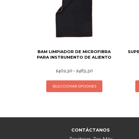
BAM LIMPIADOR DE MICROFIBRA
SUPE
PARA INSTRUMENTO DE ALIENTO
$
402.50
$
465.50
–
Este
SELECCIONAR OPCIONES
producto
tiene
múltiples
variantes.
Las
opciones
CONTÁCTANOS
se
Zacatecas, Zac. Méx