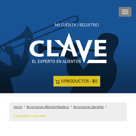
CAM
MI CUENTA / REGISTRO
0 PRODUCTOS
$0
Inicio
/
Accesorios Aliento Madera
/
Accesorios Saxofón
/
Limpiadores Saxofón