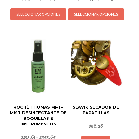
Este
Este
SELECCIONAR OPCIONES
SELECCIONAR OPCIONES
producto
produc
tiene
tiene
múltiples
múltipl
variantes.
variant
Las
Las
opciones
opcion
se
se
pueden
puede
elegir
elegir
en
en
la
la
página
página
de
de
ROCHÉ THOMAS MI-T-
SLAVIK SECADOR DE
producto
produc
MIST DESINFECTANTE DE
ZAPATILLAS
BOQUILLAS E
INSTRUMENTOS
$
96.26
$
133.61
$
553.65
–