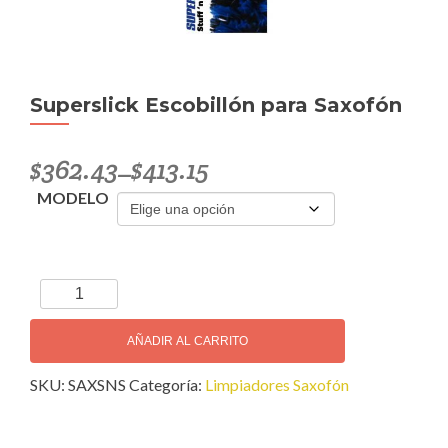
Superslick Escobillón para Saxofón
$
362.43
$
413.15
–
MODELO
Superslick
Escobillón
para
AÑADIR AL CARRITO
Saxofón
SKU:
SAXSNS
Categoría:
Limpiadores Saxofón
cantidad