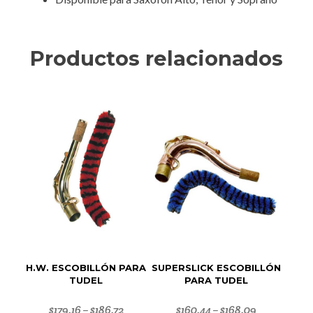
Productos relacionados
H.W. ESCOBILLÓN PARA
SUPERSLICK ESCOBILLÓN
TUDEL
PARA TUDEL
$
179.16
$
186.72
$
160.44
$
168.09
–
–