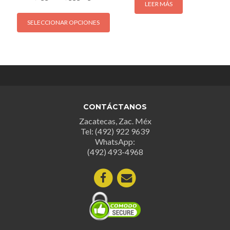
LEER MÁS
Este
SELECCIONAR OPCIONES
producto
tiene
múltiples
variantes.
Las
opciones
se
CONTÁCTANOS
pueden
Zacatecas, Zac. Méx
elegir
Tel: (492) 922 9639
en
WhatsApp:
la
(492) 493-4968
página
de
producto