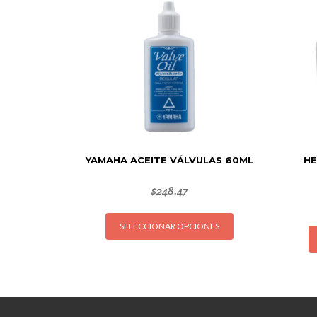
YAMAHA ACEITE VÁLVULAS 60ML
HE
$
248.47
Este
SELECCIONAR OPCIONES
producto
tiene
múltiples
variantes.
Las
opciones