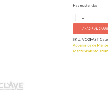
Hay existencias
Fast
Aceite
Válvulas
AÑADIR AL CARR
(60ml)
SKU:
VO2FAST
Cate
cantidad
Accesorios de Mant
Mantenimiento Tromp