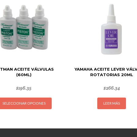
TMAN ACEITE VÁLVULAS
YAMAHA ACEITE LEVER VÁL
(60ML)
ROTATORIAS 20ML
$
196.35
$
266.34
Este
SELECCIONAR OPCIONES
LEER MÁS
producto
tiene
múltiples
variantes.
Las