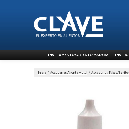
Ir
INSTRUMENTOS ALIENTO MADERA
INSTRU
al
contenido
Inicio
/
Accesorios Aliento Metal
/
Accesorios Tubas/Baríto