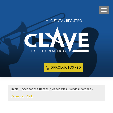
CAM
MI CUENTA / REGISTRO
0 PRODUCTOS
$0
Inicio
/
Accesorios Cuerdas
/
Accesorios Cuerdas Frotadas
/
Accesorios Cello