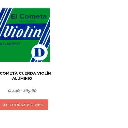
 COMETA CUERDA VIOLÍN
ALUMINIO
$
12.40
$
65.60
–
Este
SELECCIONAR OPCIONES
producto
tiene
múltiples
variantes.