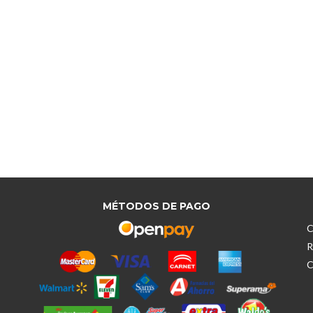
MÉTODOS DE PAGO
C
R
C