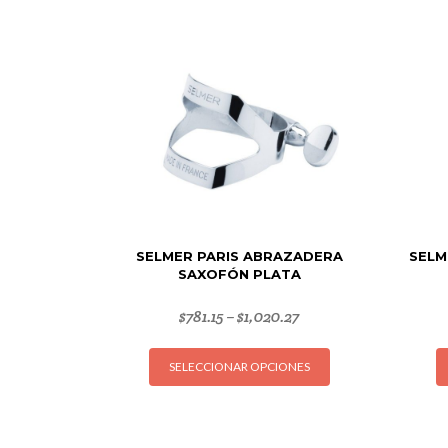
SELMER PARIS ABRAZADERA
SELM
SAXOFÓN PLATA
$
781.15
$
1,020.27
–
Este
SELECCIONAR OPCIONES
producto
tiene
múltiples
variantes.