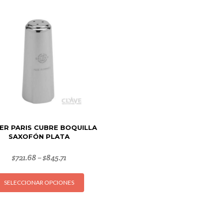
ER PARIS CUBRE BOQUILLA
SAXOFÓN PLATA
$
721.68
$
845.71
–
Este
SELECCIONAR OPCIONES
producto
tiene
múltiples
variantes.