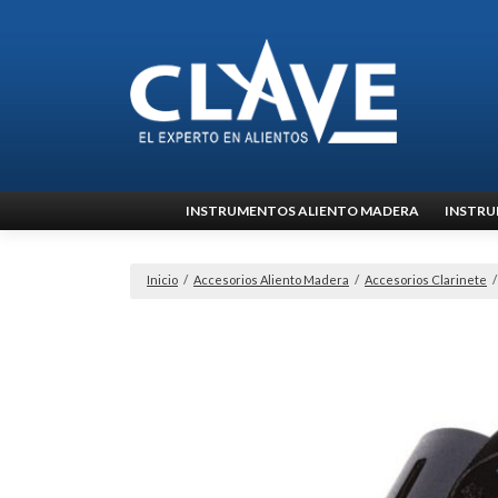
Ir
INSTRUMENTOS ALIENTO MADERA
INSTRU
al
contenido
Inicio
/
Accesorios Aliento Madera
/
Accesorios Clarinete
/