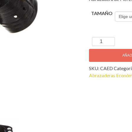
TAMAÑO
Clave
Abrazadera
Especial
AÑAD
Dorada
SKU:
CAED
Categorí
+
Abrazaderas Económ
Cubreboquilla
cantidad