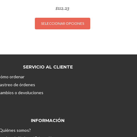
$
112.23
Este
SELECCIONAR OPCIONES
producto
tiene
múltiples
variantes.
Las
opciones
SERVICIO AL CLIENTE
se
pueden
ómo ordenar
elegir
astreo de órdenes
en
ambios o devoluciones
la
página
de
producto
INFORMACIÓN
Quiénes somos?