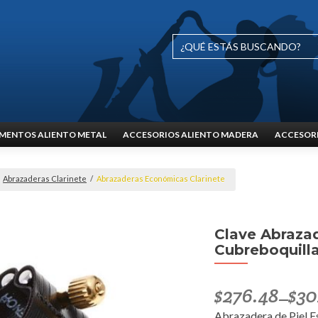
MENTOS ALIENTO METAL
ACCESORIOS ALIENTO MADERA
ACCESORI
Abrazaderas Clarinete
/
Abrazaderas Económicas Clarinete
Clave Abrazad
Cubreboquill
$
276.48
$
30
–
Abrazadera de Piel E