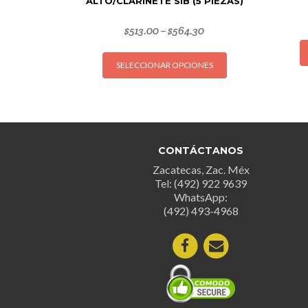
ALTO/CLARINETE SIB (5 PIEZAS)
$
513.00
$
564.30
–
Este
SELECCIONAR OPCIONES
producto
tiene
múltiples
variantes.
Las
opciones
CONTÁCTANOS
se
Zacatecas, Zac. Méx
pueden
Tel: (492) 922 9639
WhatsApp:
elegir
(492) 493-4968
en
la
página
de
producto