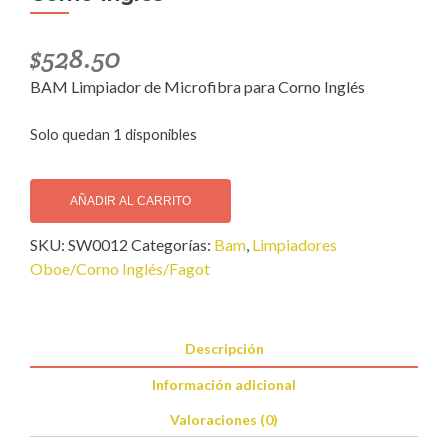
$
528.50
BAM Limpiador de Microfibra para Corno Inglés
Solo quedan 1 disponibles
BAM
Limpiador
AÑADIR AL CARRITO
de
SKU:
SW0012
Categorías:
Bam
,
Limpiadores
Microfibra
Oboe/Corno Inglés/Fagot
para
Corno
Inglés
cantidad
Descripción
Información adicional
Valoraciones (0)