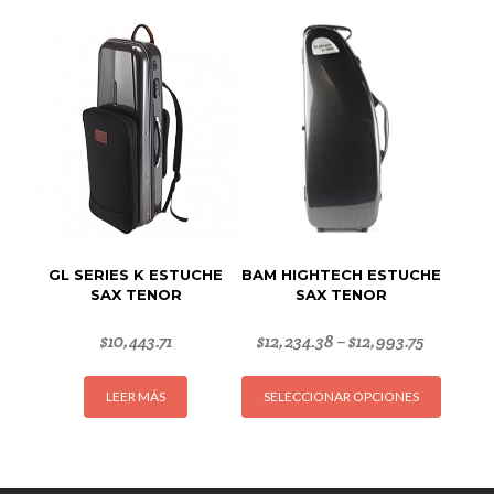
múltipl
variant
Las
opcion
se
puede
elegir
en
la
página
de
GL SERIES K ESTUCHE
BAM HIGHTECH ESTUCHE
produc
SAX TENOR
SAX TENOR
$
10,443.71
$
12,234.38
$
12,993.75
–
Este
LEER MÁS
SELECCIONAR OPCIONES
produc
tiene
múltipl
variant