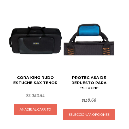
CORA KING RUDO
PROTEC ASA DE
ESTUCHE SAX TENOR
REPUESTO PARA
ESTUCHE
$
2,252.54
$
128.68
Este
AÑADIR AL CARRITO
SELECCIONAR OPCIONES
produc
tiene