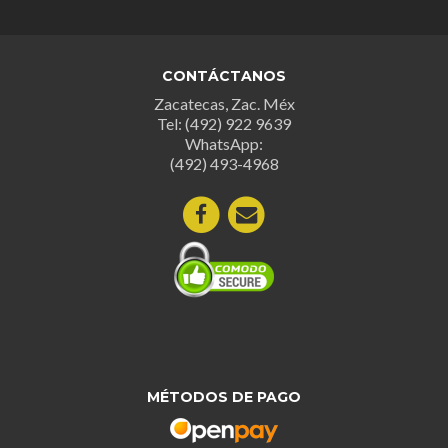
Las
opcion
se
CONTÁCTANOS
puede
Zacatecas, Zac. Méx
elegir
Tel: (492) 922 9639
en
WhatsApp:
la
(492) 493-4968
página
de
produc
MÉTODOS DE PAGO