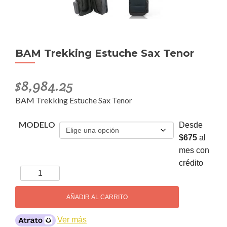
BAM Trekking Estuche Sax Tenor
$
8,984.25
BAM Trekking Estuche Sax Tenor
MODELO
Desde
$675
al
mes con
crédito
BAM
Trekking
Estuche
AÑADIR AL CARRITO
Sax
Tenor
Ver más