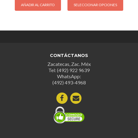
AÑADIR AL CARRITO
SELECCIONAR OPCIONES
produc
tiene
múltipl
variant
Las
opcion
se
CONTÁCTANOS
puede
Zacatecas, Zac. Méx
elegir
Tel: (492) 922 9639
en
WhatsApp:
la
(492) 493-4968
página
de
produc