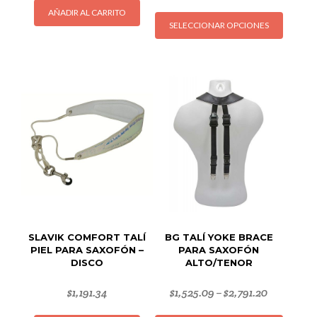
Este
AÑADIR AL CARRITO
SELECCIONAR OPCIONES
produc
tiene
múltipl
variant
Las
opcion
se
puede
elegir
en
la
página
de
SLAVIK COMFORT TALÍ
BG TALÍ YOKE BRACE
produc
PIEL PARA SAXOFÓN –
PARA SAXOFÓN
DISCO
ALTO/TENOR
$
1,191.34
$
1,525.09
$
2,791.20
–
Este