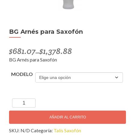
BG Arnés para Saxofón
$
681.07
$
1,378.88
–
BG Arnés para Saxofón
MODELO
BG
Arnés
para
AÑADIR AL CARRITO
Saxofón
SKU:
N/D
Categoría:
Talís Saxofón
cantidad