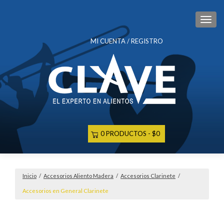
CAM
MI CUENTA / REGISTRO
0 PRODUCTOS
$0
Inicio
/
Accesorios Aliento Madera
/
Accesorios Clarinete
/
Accesorios en General Clarinete