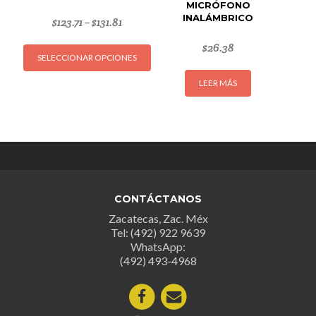
MICRÓFONO
INALÁMBRICO
$
123.71
$
131.81
–
Este
$
26.38
SELECCIONAR OPCIONES
producto
tiene
LEER MÁS
múltiples
variantes.
Las
opciones
se
pueden
elegir
CONTÁCTANOS
en
Zacatecas, Zac. Méx
la
Tel: (492) 922 9639
página
WhatsApp:
(492) 493-4968
de
producto