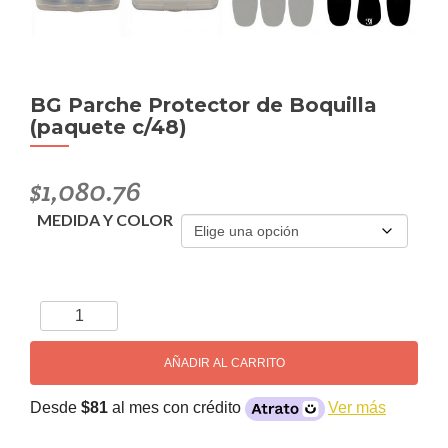
BG Parche Protector de Boquilla
(paquete c/48)
$
1,080.76
MEDIDA Y COLOR
BG
Parche
Protector
AÑADIR AL CARRITO
de
Boquilla
Desde
$81
al mes con crédito
Ver más
(paquete