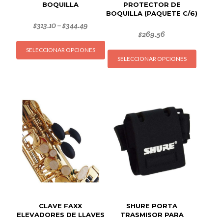
BOQUILLA
PROTECTOR DE
BOQUILLA (PAQUETE C/6)
$
313.10
$
344.49
–
$
269.56
Este
Este
SELECCIONAR OPCIONES
producto
SELECCIONAR OPCIONES
produc
tiene
tiene
múltiples
múltipl
variantes.
variant
Las
Las
opciones
opcion
se
se
pueden
puede
elegir
elegir
en
en
la
la
página
página
de
de
producto
CLAVE FAXX
SHURE PORTA
produc
ELEVADORES DE LLAVES
TRASMISOR PARA