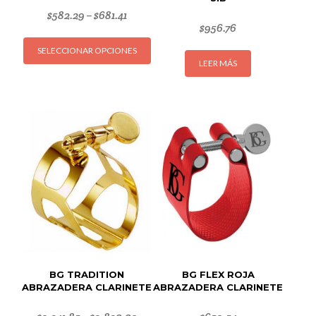
$
582.29
$
681.41
–
$
956.76
Este
SELECCIONAR OPCIONES
producto
LEER MÁS
tiene
múltiples
variantes.
Las
opciones
se
pueden
elegir
en
la
página
de
producto
BG TRADITION
BG FLEX ROJA
ABRAZADERA CLARINETE
ABRAZADERA CLARINETE