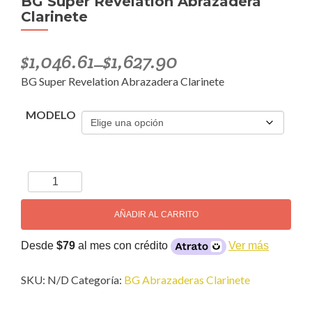
BG Super Revelation Abrazadera
Clarinete
$
1,046.61
$
1,627.90
–
BG Super Revelation Abrazadera Clarinete
MODELO
BG
Super
Revelation
AÑADIR AL CARRITO
Abrazadera
Clarinete
Desde
$79
al mes con crédito
Ver más
cantidad
SKU:
N/D
Categoría:
BG Abrazaderas Clarinete