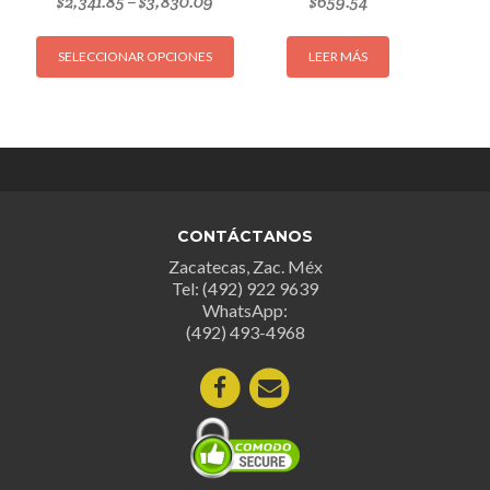
$
2,341.85
$
3,830.09
$
659.54
–
Este
SELECCIONAR OPCIONES
LEER MÁS
producto
tiene
múltiples
variantes.
Las
opciones
se
CONTÁCTANOS
pueden
Zacatecas, Zac. Méx
elegir
Tel: (492) 922 9639
en
WhatsApp:
la
(492) 493-4968
página
de
producto