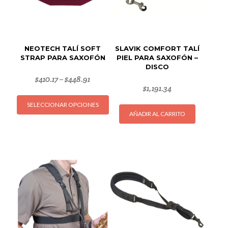
NEOTECH TALÍ SOFT
SLAVIK COMFORT TALÍ
STRAP PARA SAXOFÓN
PIEL PARA SAXOFÓN –
DISCO
$
410.17
$
448.91
–
$
1,191.34
Este
SELECCIONAR OPCIONES
producto
AÑADIR AL CARRITO
tiene
múltiples
variantes.
Las
opciones
se
pueden
elegir
en