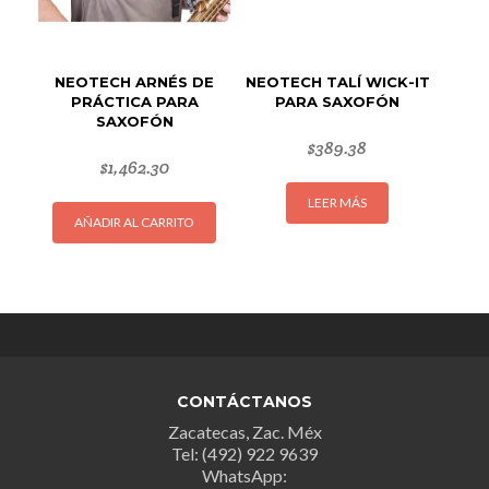
la
página
de
producto
NEOTECH ARNÉS DE
NEOTECH TALÍ WICK-IT
PRÁCTICA PARA
PARA SAXOFÓN
SAXOFÓN
$
389.38
$
1,462.30
LEER MÁS
AÑADIR AL CARRITO
CONTÁCTANOS
Zacatecas, Zac. Méx
Tel: (492) 922 9639
WhatsApp: