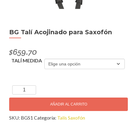
BG Talí Acojinado para Saxofón
$
659.70
TALÍ MEDIDA
BG
Talí
Acojinado
AÑADIR AL CARRITO
para
SKU:
BGS1
Categoría:
Talís Saxofón
Saxofón
cantidad