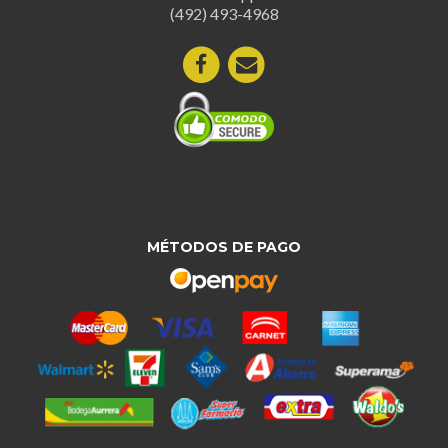
la
(492) 493-4968
página
de
produc
MÉTODOS DE PAGO