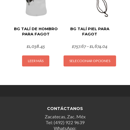
en
la
página
de
BG TALÍ DE HOMBRO
BG TALÍ PIEL PARA
produc
PARA FAGOT
FAGOT
$
1,038.45
$
757.67
$
1,674.04
–
Este
LEER MÁS
SELECCIONAR OPCIONES
produc
tiene
múltipl
variant
Las
opcion
se
CONTÁCTANOS
puede
Zacatecas, Zac. Méx
elegir
Tel: (492) 922 9639
en
WhatsApp: