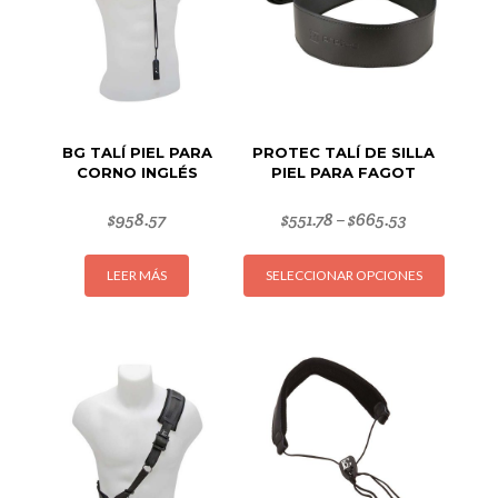
BG TALÍ PIEL PARA
PROTEC TALÍ DE SILLA
CORNO INGLÉS
PIEL PARA FAGOT
$
958.57
$
551.78
$
665.53
–
Este
LEER MÁS
SELECCIONAR OPCIONES
produc
tiene
múltipl
variant
Las
opcion
se
puede
elegir