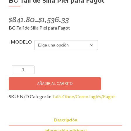
BG Talí de Silla Piel para Fagot
$
841.80
$
1,536.33
–
BG Talí de Silla Piel para Fagot
MODELO
BG
Talí
de
AÑADIR AL CARRITO
Silla
SKU:
N/D
Categoría:
Talís Oboe/Corno Inglés/Fagot
Piel
para
Fagot
cantidad
Descripción
Información adicional