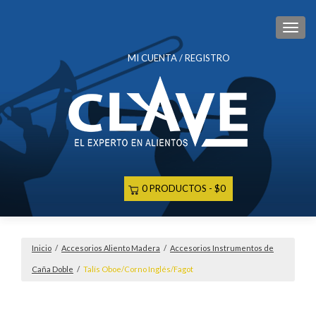
CAM
MI CUENTA / REGISTRO
0 PRODUCTOS
$0
Inicio
/
Accesorios Aliento Madera
/
Accesorios Instrumentos de
Caña Doble
/
Talís Oboe/Corno Inglés/Fagot